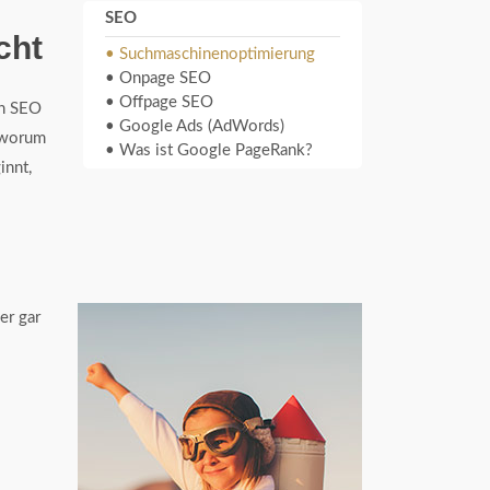
SEO
cht
• Suchmaschinenoptimierung
• Onpage SEO
• Offpage SEO
en SEO
• Google Ads (AdWords)
h worum
• Was ist Google PageRank?
innt,
er gar