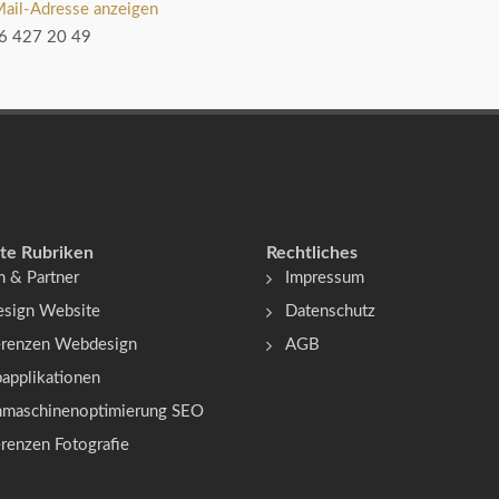
ail-Adresse anzeigen
6 427 20 49
te Rubriken
Rechtliches
 & Partner
Impressum
esign Website
Datenschutz
erenzen Webdesign
AGB
applikationen
hmaschinenoptimierung SEO
renzen Fotografie