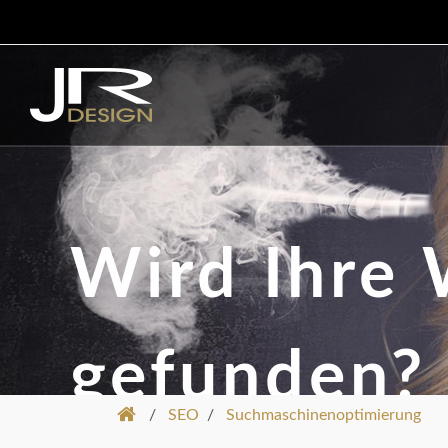
Wird Ihre 
gefunden?
/
SEO
/
Suchmaschinenoptimierung