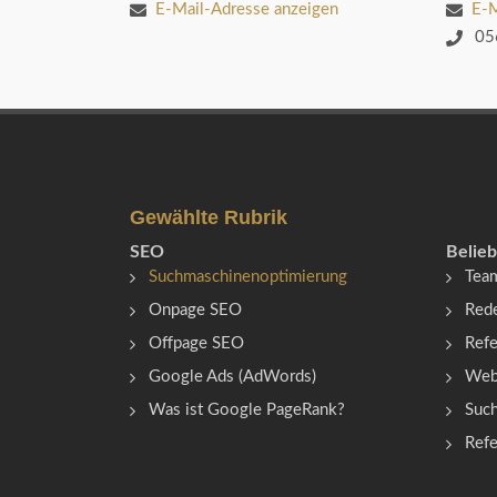
E-Mail-Adresse anzeigen
E-M
05
Gewählte Rubrik
SEO
Belieb
Suchmaschinenoptimierung
Team
Onpage SEO
Red
Offpage SEO
Ref
Google Ads (AdWords)
Web
Was ist Google PageRank?
Suc
Refe